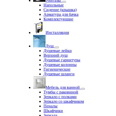
Унитазы
Напольные
Сидение (крышка)
Арматура для бачка
Комплектующие
Инсталляция
Душ
Душевые лейки
Верхний душ
Душевые гарнитуры
Душевые колонны
Гигиенические
Душевые шланги
Мебель для ванной
Тумбы с раковиной
Зеркало с полками
Зеркало со шкафчиком
Пеналы
Шкафчики
Зеркала