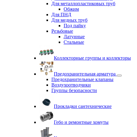
Для металлопластиковых труб
Обжим
Для ПНД
Для медных труб
Под пайку
Резьбовые
Латунные
Cтальные
Коллекторные группы и коллекторы
Предохранительная арматура
Предохранительные клапаны
Воздухоотводчики
Группы безопасности
Прокладки сантехнические
Гебо и ремонтные хомуты