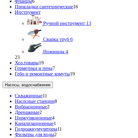
Фланцы
6
Прокладки сантехнические
16
Инструмент
Ручной инструмент
13
Сварка труб
6
Ножницы
4
23
Хоз.товары
19
Герметики и пена
7
Гебо и ремонтные хомуты
19
Насосы, водоснабжение
Скважинные
11
Насосные станции
8
Вибрационные
2
Дренажные
2
Циркуляционные
4
Канализационные
1
Гидроаккумуляторы
11
Фильтры для воды
2