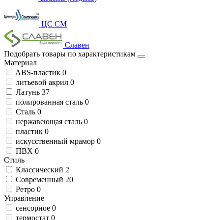
ЦС СМ
Славен
Подобрать товары по характеристикам
Материал
ABS-пластик
0
литьевой акрил
0
Латунь
37
полированная сталь
0
Сталь
0
нержавеющая сталь
0
пластик
0
искусственный мрамор
0
ПВХ
0
Стиль
Классический
2
Современный
20
Ретро
0
Управление
сенсорное
0
термостат
0