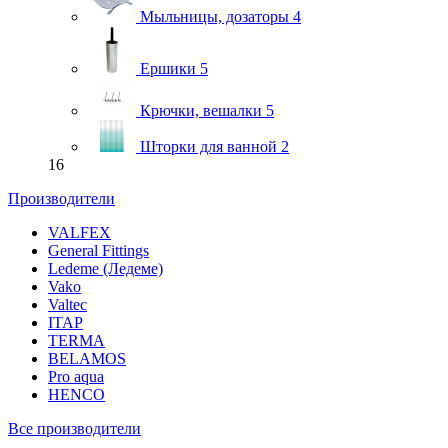
Мыльницы, дозаторы
4
Ершики
5
Крючки, вешалки
5
Шторки для ванной
2
16
Производители
VALFEX
General Fittings
Ledeme (Ледеме)
Vako
Valtec
ITAP
TERMA
BELAMOS
Pro aqua
HENCO
Все производители