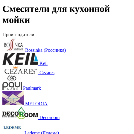
Смесители для кухонной
мойки
Производители
Rossinka (Россинка)
Keil
Cezares
Paulmark
MELODIA
Decoroom
Ledeme (Ледеме)