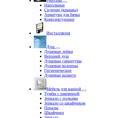
Унитазы
Напольные
Сидение (крышка)
Арматура для бачка
Комплектующие
Инсталляция
Душ
Душевые лейки
Верхний душ
Душевые гарнитуры
Душевые колонны
Гигиенические
Душевые шланги
Мебель для ванной
Тумбы с раковиной
Зеркало с полками
Зеркало со шкафчиком
Пеналы
Шкафчики
Зеркала