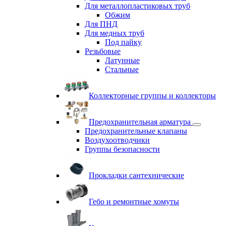
Для металлопластиковых труб
Обжим
Для ПНД
Для медных труб
Под пайку
Резьбовые
Латунные
Cтальные
Коллекторные группы и коллекторы
Предохранительная арматура
Предохранительные клапаны
Воздухоотводчики
Группы безопасности
Прокладки сантехнические
Гебо и ремонтные хомуты