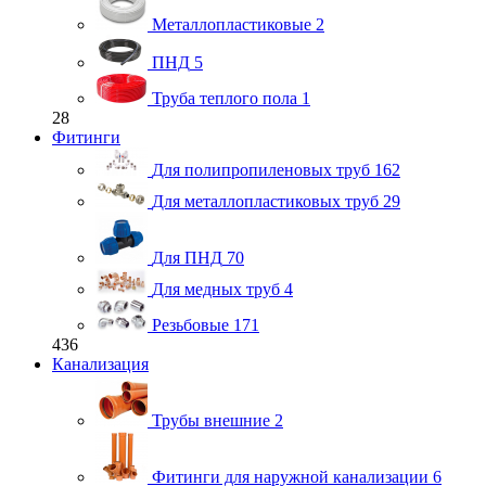
Металлопластиковые
2
ПНД
5
Труба теплого пола
1
28
Фитинги
Для полипропиленовых труб
162
Для металлопластиковых труб
29
Для ПНД
70
Для медных труб
4
Резьбовые
171
436
Канализация
Трубы внешние
2
Фитинги для наружной канализации
6