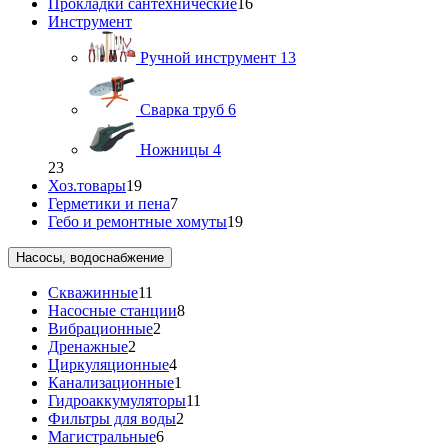
Прокладки сантехнические
16
Инструмент
Ручной инструмент
13
Сварка труб
6
Ножницы
4
23
Хоз.товары
19
Герметики и пена
7
Гебо и ремонтные хомуты
19
Насосы, водоснабжение
Скважинные
11
Насосные станции
8
Вибрационные
2
Дренажные
2
Циркуляционные
4
Канализационные
1
Гидроаккумуляторы
11
Фильтры для воды
2
Магистральные
6