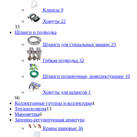
Клипсы
9
Хомуты
22
33
Шланги и подводка
Шланги для стиральных машин
23
Гибкая подводка
32
Шланги поливочные, комплектующие
10
Хомуты для шлангов
1
66
Коллекторные группы и коллекторы
4
Теплоизоляция
13
Манометры
6
Запорно-регулирующая арматура
Краны шаровые
36