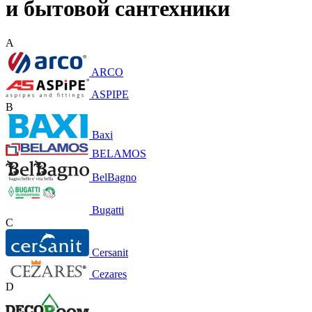
и бытовой сантехники
A
ARCO
ASPIPE
B
Baxi
BELAMOS
BelBagno
Bugatti
C
Cersanit
Cezares
D