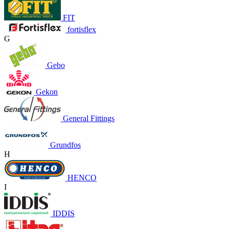
FIT
fortisflex
G
Gebo
Gekon
General Fittings
Grundfos
H
HENCO
I
IDDIS