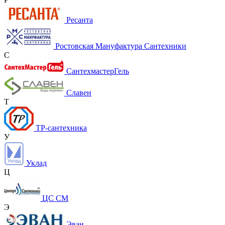
Ресанта
Ростовская Мануфактура Сантехники
С
СантехмастерГель
Славен
Т
ТР-сантехника
У
Уклад
Ц
ЦС СМ
Э
Эван