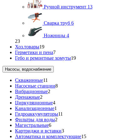
Ручной инструмент
13
Сварка труб
6
Ножницы
4
23
Хоз.товары
19
Герметики и пена
7
Гебо и ремонтные хомуты
19
Насосы, водоснабжение
Скважинные
11
Насосные станции
8
Вибрационные
2
Дренажные
2
Циркуляционные
4
Канализационные
1
Гидроаккумуляторы
11
Фильтры для воды
2
Магистральные
6
Картриджи и вставки
3
Автоматика и комплектующие
15