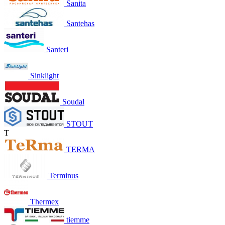
Sanita
Santehas
Santeri
Sinklight
Soudal
STOUT
T
TERMA
Terminus
Thermex
tiemme