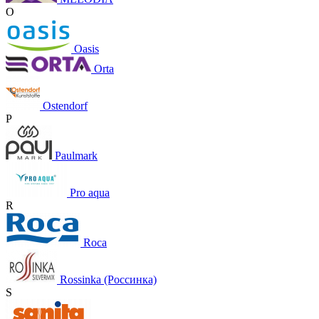
O
Oasis
Orta
Ostendorf
P
Paulmark
Pro aqua
R
Roca
Rossinka (Россинка)
S