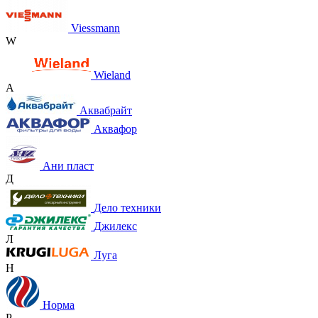
Viessmann
W
Wieland
А
Аквабрайт
Аквафор
Ани пласт
Д
Дело техники
Джилекс
Л
Луга
Н
Норма
Р