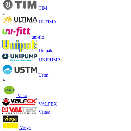
TIM
U
ULTIMA
uni-fitt
Unipak
UNIPUMP
Ustm
V
Vako
VALFEX
Valtec
Viega