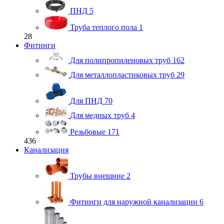
ПНД
5
Труба теплого пола
1
28
Фитинги
Для полипропиленовых труб
162
Для металлопластиковых труб
29
Для ПНД
70
Для медных труб
4
Резьбовые
171
436
Канализация
Трубы внешние
2
Фитинги для наружной канализации
6