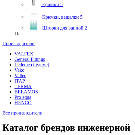
Ершики
5
Крючки, вешалки
5
Шторки для ванной
2
16
Производители
VALFEX
General Fittings
Ledeme (Ледеме)
Vako
Valtec
ITAP
TERMA
BELAMOS
Pro aqua
HENCO
Все производители
Каталог брендов инженерной