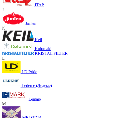
ITAP
J
Jimten
K
Keil
Kolomaki
KRISTAL FILTER
L
LD Pride
Ledeme (Ледеме)
Lemark
M
MELODIA