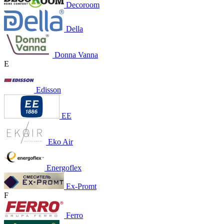
Decoroom
Della
Donna Vanna
E
Edisson
EE
Eko Air
Energoflex
Ex-Promt
F
Ferro