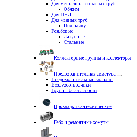
Для металлопластиковых труб
Обжим
Для ПНД
Для медных труб
Под пайку
Резьбовые
Латунные
Cтальные
Коллекторные группы и коллекторы
Предохранительная арматура
Предохранительные клапаны
Воздухоотводчики
Группы безопасности
Прокладки сантехнические
Гебо и ремонтные хомуты