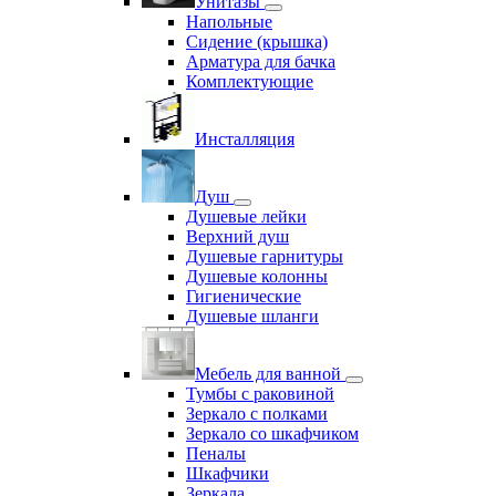
Унитазы
Напольные
Сидение (крышка)
Арматура для бачка
Комплектующие
Инсталляция
Душ
Душевые лейки
Верхний душ
Душевые гарнитуры
Душевые колонны
Гигиенические
Душевые шланги
Мебель для ванной
Тумбы с раковиной
Зеркало с полками
Зеркало со шкафчиком
Пеналы
Шкафчики
Зеркала