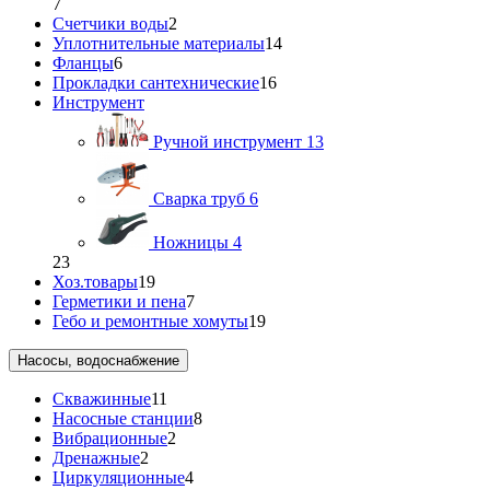
7
Счетчики воды
2
Уплотнительные материалы
14
Фланцы
6
Прокладки сантехнические
16
Инструмент
Ручной инструмент
13
Сварка труб
6
Ножницы
4
23
Хоз.товары
19
Герметики и пена
7
Гебо и ремонтные хомуты
19
Насосы, водоснабжение
Скважинные
11
Насосные станции
8
Вибрационные
2
Дренажные
2
Циркуляционные
4