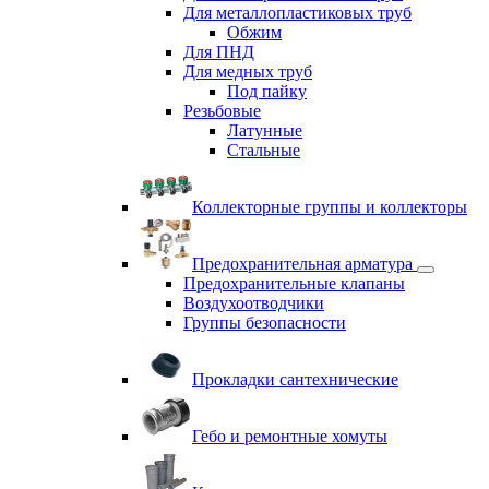
Для металлопластиковых труб
Обжим
Для ПНД
Для медных труб
Под пайку
Резьбовые
Латунные
Cтальные
Коллекторные группы и коллекторы
Предохранительная арматура
Предохранительные клапаны
Воздухоотводчики
Группы безопасности
Прокладки сантехнические
Гебо и ремонтные хомуты