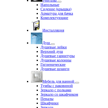
Унитазы
Напольные
Сидение (крышка)
Арматура для бачка
Комплектующие
Инсталляция
Душ
Душевые лейки
Верхний душ
Душевые гарнитуры
Душевые колонны
Гигиенические
Душевые шланги
Мебель для ванной
Тумбы с раковиной
Зеркало с полками
Зеркало со шкафчиком
Пеналы
Шкафчики
Зеркала