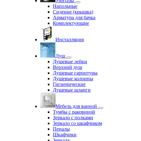
Унитазы
Напольные
Сидение (крышка)
Арматура для бачка
Комплектующие
Инсталляция
Душ
Душевые лейки
Верхний душ
Душевые гарнитуры
Душевые колонны
Гигиенические
Душевые шланги
Мебель для ванной
Тумбы с раковиной
Зеркало с полками
Зеркало со шкафчиком
Пеналы
Шкафчики
Зеркала