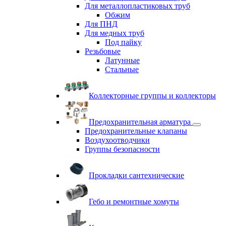
Для металлопластиковых труб
Обжим
Для ПНД
Для медных труб
Под пайку
Резьбовые
Латунные
Cтальные
Коллекторные группы и коллекторы
Предохранительная арматура
Предохранительные клапаны
Воздухоотводчики
Группы безопасности
Прокладки сантехнические
Гебо и ремонтные хомуты