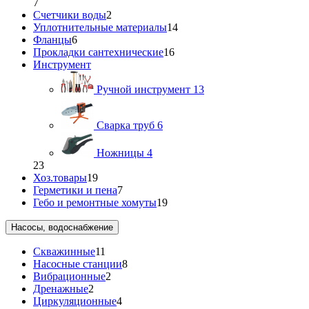
7
Счетчики воды
2
Уплотнительные материалы
14
Фланцы
6
Прокладки сантехнические
16
Инструмент
Ручной инструмент
13
Сварка труб
6
Ножницы
4
23
Хоз.товары
19
Герметики и пена
7
Гебо и ремонтные хомуты
19
Насосы, водоснабжение
Скважинные
11
Насосные станции
8
Вибрационные
2
Дренажные
2
Циркуляционные
4