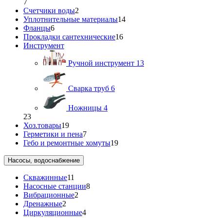
7
Счетчики воды
2
Уплотнительные материалы
14
Фланцы
6
Прокладки сантехнические
16
Инструмент
Ручной инструмент
13
Сварка труб
6
Ножницы
4
23
Хоз.товары
19
Герметики и пена
7
Гебо и ремонтные хомуты
19
Насосы, водоснабжение
Скважинные
11
Насосные станции
8
Вибрационные
2
Дренажные
2
Циркуляционные
4