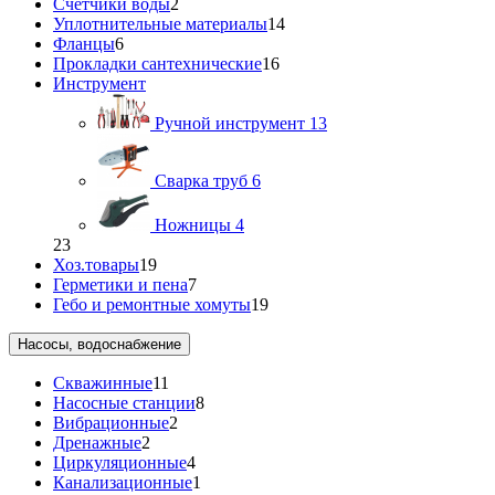
Счетчики воды
2
Уплотнительные материалы
14
Фланцы
6
Прокладки сантехнические
16
Инструмент
Ручной инструмент
13
Сварка труб
6
Ножницы
4
23
Хоз.товары
19
Герметики и пена
7
Гебо и ремонтные хомуты
19
Насосы, водоснабжение
Скважинные
11
Насосные станции
8
Вибрационные
2
Дренажные
2
Циркуляционные
4
Канализационные
1