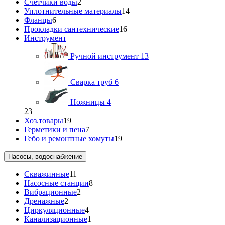
Счетчики воды
2
Уплотнительные материалы
14
Фланцы
6
Прокладки сантехнические
16
Инструмент
Ручной инструмент
13
Сварка труб
6
Ножницы
4
23
Хоз.товары
19
Герметики и пена
7
Гебо и ремонтные хомуты
19
Насосы, водоснабжение
Скважинные
11
Насосные станции
8
Вибрационные
2
Дренажные
2
Циркуляционные
4
Канализационные
1