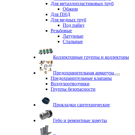
Для металлопластиковых труб
Обжим
Для ПНД
Для медных труб
Под пайку
Резьбовые
Латунные
Cтальные
Коллекторные группы и коллекторы
Предохранительная арматура
Предохранительные клапаны
Воздухоотводчики
Группы безопасности
Прокладки сантехнические
Гебо и ремонтные хомуты