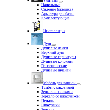
Унитазы
Напольные
Сидение (крышка)
Арматура для бачка
Комплектующие
Инсталляция
Душ
Душевые лейки
Верхний душ
Душевые гарнитуры
Душевые колонны
Гигиенические
Душевые шланги
Мебель для ванной
Тумбы с раковиной
Зеркало с полками
Зеркало со шкафчиком
Пеналы
Шкафчики
Зеркала