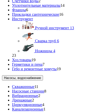
Счетчики воды
2
Уплотнительные материалы
14
Фланцы
6
Прокладки сантехнические
16
Инструмент
Ручной инструмент
13
Сварка труб
6
Ножницы
4
23
Хоз.товары
19
Герметики и пена
7
Гебо и ремонтные хомуты
19
Насосы, водоснабжение
Скважинные
11
Насосные станции
8
Вибрационные
2
Дренажные
2
Циркуляционные
4
Канализационные
1