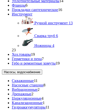
Уплотнительные материалы
14
Фланцы
6
Прокладки сантехнические
16
Инструмент
Ручной инструмент
13
Сварка труб
6
Ножницы
4
23
Хоз.товары
19
Герметики и пена
7
Гебо и ремонтные хомуты
19
Насосы, водоснабжение
Скважинные
11
Насосные станции
8
Вибрационные
2
Дренажные
2
Циркуляционные
4
Канализационные
1
Гидроаккумуляторы
11