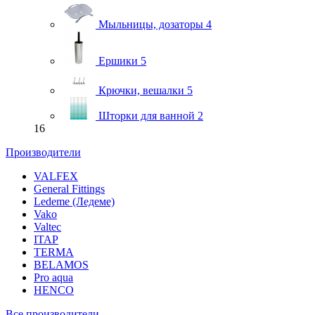
Мыльницы, дозаторы
4
Ершики
5
Крючки, вешалки
5
Шторки для ванной
2
16
Производители
VALFEX
General Fittings
Ledeme (Ледеме)
Vako
Valtec
ITAP
TERMA
BELAMOS
Pro aqua
HENCO
Все производители