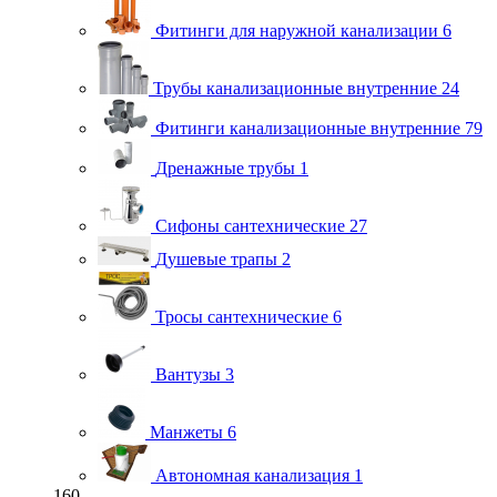
Фитинги для наружной канализации
6
Трубы канализационные внутренние
24
Фитинги канализационные внутренние
79
Дренажные трубы
1
Сифоны сантехнические
27
Душевые трапы
2
Тросы сантехнические
6
Вантузы
3
Манжеты
6
Автономная канализация
1
160