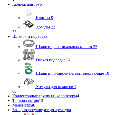
Крепеж для труб
Клипсы
9
Хомуты
22
33
Шланги и подводка
Шланги для стиральных машин
23
Гибкая подводка
32
Шланги поливочные, комплектующие
10
Хомуты для шлангов
1
66
Коллекторные группы и коллекторы
4
Теплоизоляция
13
Манометры
6
Запорно-регулирующая арматура