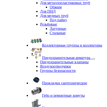
Для металлопластиковых труб
Обжим
Для ПНД
Для медных труб
Под пайку
Резьбовые
Латунные
Cтальные
Коллекторные группы и коллекторы
Предохранительная арматура
Предохранительные клапаны
Воздухоотводчики
Группы безопасности
Прокладки сантехнические
Гебо и ремонтные хомуты