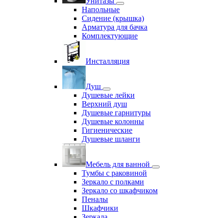
Унитазы
Напольные
Сидение (крышка)
Арматура для бачка
Комплектующие
Инсталляция
Душ
Душевые лейки
Верхний душ
Душевые гарнитуры
Душевые колонны
Гигиенические
Душевые шланги
Мебель для ванной
Тумбы с раковиной
Зеркало с полками
Зеркало со шкафчиком
Пеналы
Шкафчики
Зеркала