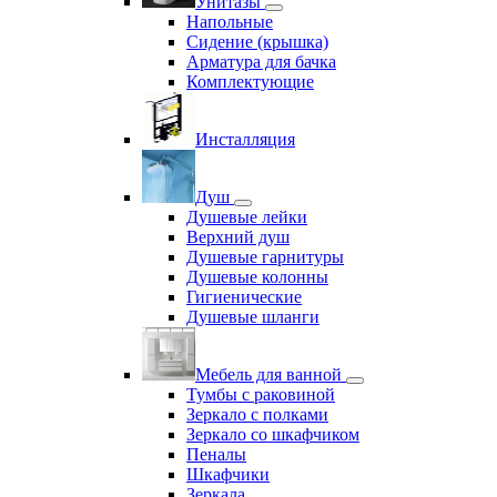
Унитазы
Напольные
Сидение (крышка)
Арматура для бачка
Комплектующие
Инсталляция
Душ
Душевые лейки
Верхний душ
Душевые гарнитуры
Душевые колонны
Гигиенические
Душевые шланги
Мебель для ванной
Тумбы с раковиной
Зеркало с полками
Зеркало со шкафчиком
Пеналы
Шкафчики
Зеркала