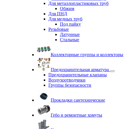
Для металлопластиковых труб
Обжим
Для ПНД
Для медных труб
Под пайку
Резьбовые
Латунные
Cтальные
Коллекторные группы и коллекторы
Предохранительная арматура
Предохранительные клапаны
Воздухоотводчики
Группы безопасности
Прокладки сантехнические
Гебо и ремонтные хомуты