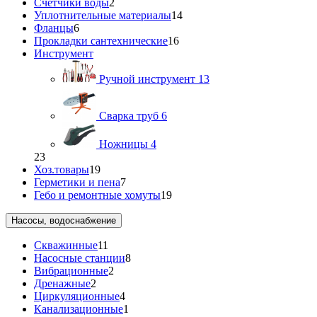
Счетчики воды
2
Уплотнительные материалы
14
Фланцы
6
Прокладки сантехнические
16
Инструмент
Ручной инструмент
13
Сварка труб
6
Ножницы
4
23
Хоз.товары
19
Герметики и пена
7
Гебо и ремонтные хомуты
19
Насосы, водоснабжение
Скважинные
11
Насосные станции
8
Вибрационные
2
Дренажные
2
Циркуляционные
4
Канализационные
1