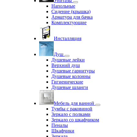
Унитазы
Напольные
Сидение (крышка)
Арматура для бачка
Комплектующие
Инсталляция
Душ
Душевые лейки
Верхний душ
Душевые гарнитуры
Душевые колонны
Гигиенические
Душевые шланги
Мебель для ванной
Тумбы с раковиной
Зеркало с полками
Зеркало со шкафчиком
Пеналы
Шкафчики
Зеркала