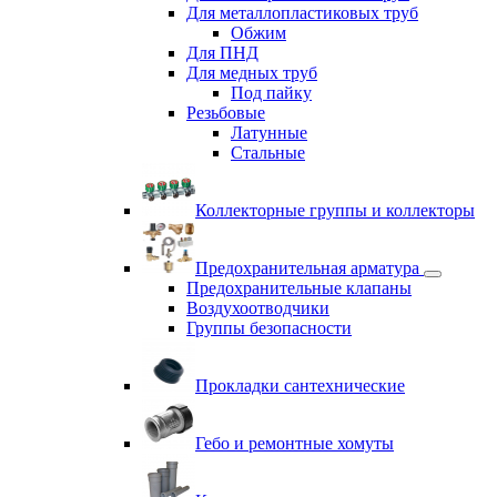
Для металлопластиковых труб
Обжим
Для ПНД
Для медных труб
Под пайку
Резьбовые
Латунные
Cтальные
Коллекторные группы и коллекторы
Предохранительная арматура
Предохранительные клапаны
Воздухоотводчики
Группы безопасности
Прокладки сантехнические
Гебо и ремонтные хомуты