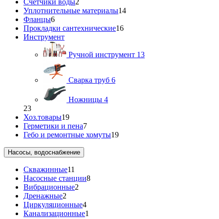
Счетчики воды
2
Уплотнительные материалы
14
Фланцы
6
Прокладки сантехнические
16
Инструмент
Ручной инструмент
13
Сварка труб
6
Ножницы
4
23
Хоз.товары
19
Герметики и пена
7
Гебо и ремонтные хомуты
19
Насосы, водоснабжение
Скважинные
11
Насосные станции
8
Вибрационные
2
Дренажные
2
Циркуляционные
4
Канализационные
1