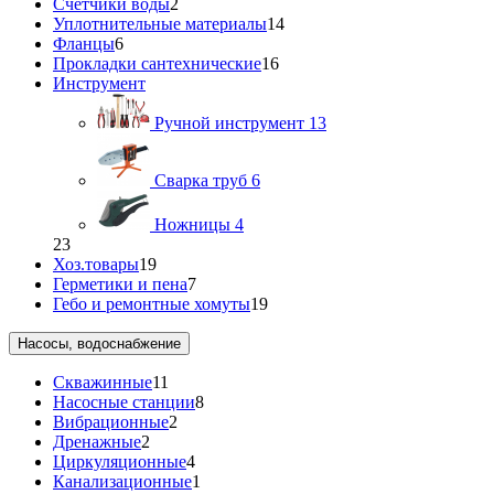
Счетчики воды
2
Уплотнительные материалы
14
Фланцы
6
Прокладки сантехнические
16
Инструмент
Ручной инструмент
13
Сварка труб
6
Ножницы
4
23
Хоз.товары
19
Герметики и пена
7
Гебо и ремонтные хомуты
19
Насосы, водоснабжение
Скважинные
11
Насосные станции
8
Вибрационные
2
Дренажные
2
Циркуляционные
4
Канализационные
1