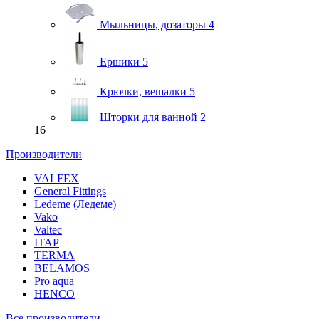
Мыльницы, дозаторы
4
Ершики
5
Крючки, вешалки
5
Шторки для ванной
2
16
Производители
VALFEX
General Fittings
Ledeme (Ледеме)
Vako
Valtec
ITAP
TERMA
BELAMOS
Pro aqua
HENCO
Все производители