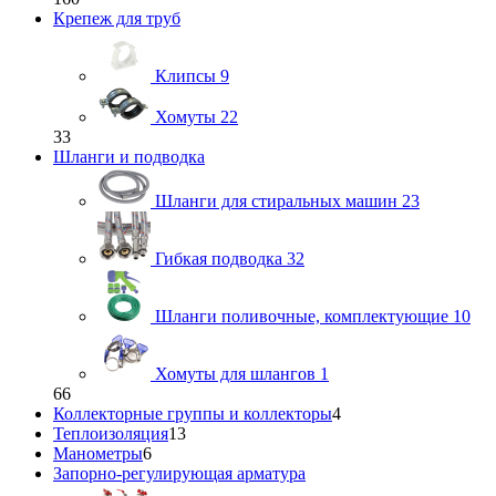
Крепеж для труб
Клипсы
9
Хомуты
22
33
Шланги и подводка
Шланги для стиральных машин
23
Гибкая подводка
32
Шланги поливочные, комплектующие
10
Хомуты для шлангов
1
66
Коллекторные группы и коллекторы
4
Теплоизоляция
13
Манометры
6
Запорно-регулирующая арматура