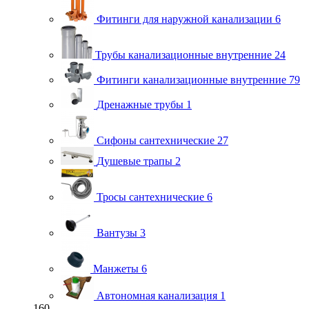
Фитинги для наружной канализации
6
Трубы канализационные внутренние
24
Фитинги канализационные внутренние
79
Дренажные трубы
1
Сифоны сантехнические
27
Душевые трапы
2
Тросы сантехнические
6
Вантузы
3
Манжеты
6
Автономная канализация
1
160