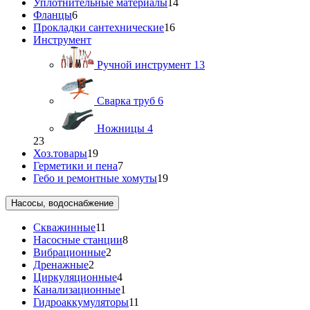
Уплотнительные материалы
14
Фланцы
6
Прокладки сантехнические
16
Инструмент
Ручной инструмент
13
Сварка труб
6
Ножницы
4
23
Хоз.товары
19
Герметики и пена
7
Гебо и ремонтные хомуты
19
Насосы, водоснабжение
Скважинные
11
Насосные станции
8
Вибрационные
2
Дренажные
2
Циркуляционные
4
Канализационные
1
Гидроаккумуляторы
11