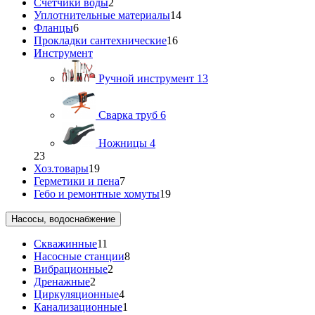
Счетчики воды
2
Уплотнительные материалы
14
Фланцы
6
Прокладки сантехнические
16
Инструмент
Ручной инструмент
13
Сварка труб
6
Ножницы
4
23
Хоз.товары
19
Герметики и пена
7
Гебо и ремонтные хомуты
19
Насосы, водоснабжение
Скважинные
11
Насосные станции
8
Вибрационные
2
Дренажные
2
Циркуляционные
4
Канализационные
1