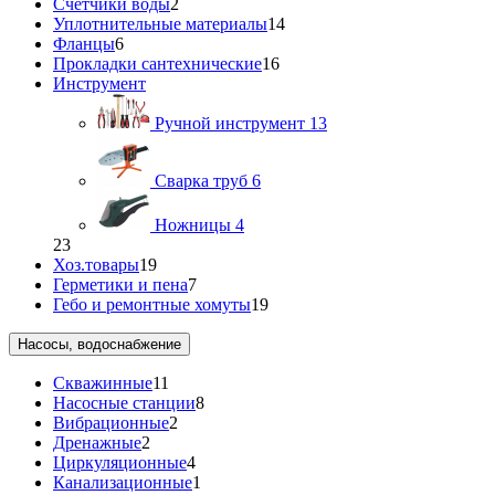
Счетчики воды
2
Уплотнительные материалы
14
Фланцы
6
Прокладки сантехнические
16
Инструмент
Ручной инструмент
13
Сварка труб
6
Ножницы
4
23
Хоз.товары
19
Герметики и пена
7
Гебо и ремонтные хомуты
19
Насосы, водоснабжение
Скважинные
11
Насосные станции
8
Вибрационные
2
Дренажные
2
Циркуляционные
4
Канализационные
1