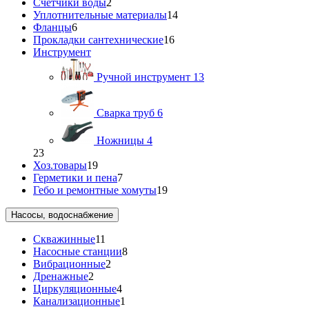
Счетчики воды
2
Уплотнительные материалы
14
Фланцы
6
Прокладки сантехнические
16
Инструмент
Ручной инструмент
13
Сварка труб
6
Ножницы
4
23
Хоз.товары
19
Герметики и пена
7
Гебо и ремонтные хомуты
19
Насосы, водоснабжение
Скважинные
11
Насосные станции
8
Вибрационные
2
Дренажные
2
Циркуляционные
4
Канализационные
1