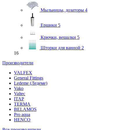
Мыльницы, дозаторы
4
Ершики
5
Крючки, вешалки
5
Шторки для ванной
2
16
Производители
VALFEX
General Fittings
Ledeme (Ледеме)
Vako
Valtec
ITAP
TERMA
BELAMOS
Pro aqua
HENCO
Все производители