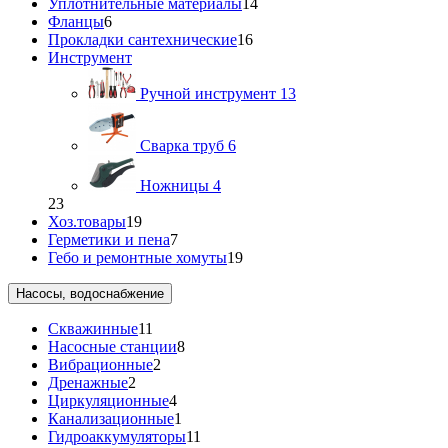
Уплотнительные материалы
14
Фланцы
6
Прокладки сантехнические
16
Инструмент
Ручной инструмент
13
Сварка труб
6
Ножницы
4
23
Хоз.товары
19
Герметики и пена
7
Гебо и ремонтные хомуты
19
Насосы, водоснабжение
Скважинные
11
Насосные станции
8
Вибрационные
2
Дренажные
2
Циркуляционные
4
Канализационные
1
Гидроаккумуляторы
11