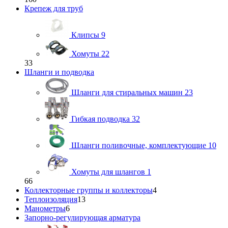
Крепеж для труб
Клипсы
9
Хомуты
22
33
Шланги и подводка
Шланги для стиральных машин
23
Гибкая подводка
32
Шланги поливочные, комплектующие
10
Хомуты для шлангов
1
66
Коллекторные группы и коллекторы
4
Теплоизоляция
13
Манометры
6
Запорно-регулирующая арматура