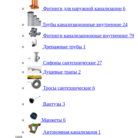
Фитинги для наружной канализации
6
Трубы канализационные внутренние
24
Фитинги канализационные внутренние
79
Дренажные трубы
1
Сифоны сантехнические
27
Душевые трапы
2
Тросы сантехнические
6
Вантузы
3
Манжеты
6
Автономная канализация
1
160