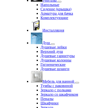
Унитазы
Напольные
Сидение (крышка)
Арматура для бачка
Комплектующие
Инсталляция
Душ
Душевые лейки
Верхний душ
Душевые гарнитуры
Душевые колонны
Гигиенические
Душевые шланги
Мебель для ванной
Тумбы с раковиной
Зеркало с полками
Зеркало со шкафчиком
Пеналы
Шкафчики
Зеркала