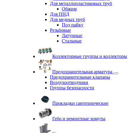
Для металлопластиковых труб
Обжим
Для ПНД
Для медных труб
Под пайку
Резьбовые
Латунные
Cтальные
Коллекторные группы и коллекторы
Предохранительная арматура
Предохранительные клапаны
Воздухоотводчики
Группы безопасности
Прокладки сантехнические
Гебо и ремонтные хомуты