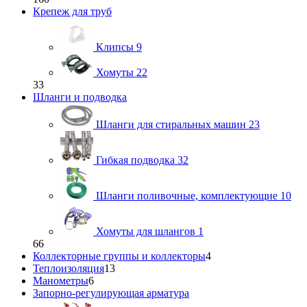
Крепеж для труб
Клипсы
9
Хомуты
22
33
Шланги и подводка
Шланги для стиральных машин
23
Гибкая подводка
32
Шланги поливочные, комплектующие
10
Хомуты для шлангов
1
66
Коллекторные группы и коллекторы
4
Теплоизоляция
13
Манометры
6
Запорно-регулирующая арматура