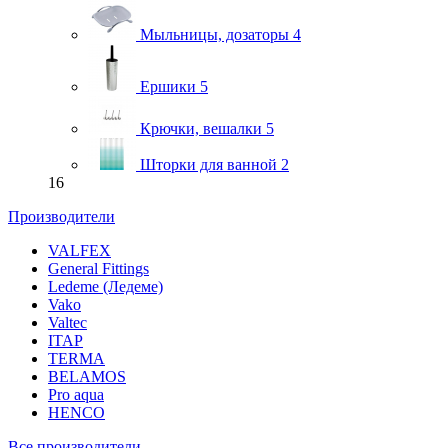
Мыльницы, дозаторы
4
Ершики
5
Крючки, вешалки
5
Шторки для ванной
2
16
Производители
VALFEX
General Fittings
Ledeme (Ледеме)
Vako
Valtec
ITAP
TERMA
BELAMOS
Pro aqua
HENCO
Все производители