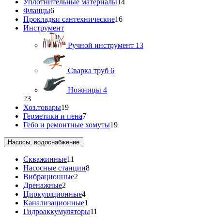
Уплотнительные материалы
14
Фланцы
6
Прокладки сантехнические
16
Инструмент
Ручной инструмент
13
Сварка труб
6
Ножницы
4
23
Хоз.товары
19
Герметики и пена
7
Гебо и ремонтные хомуты
19
Насосы, водоснабжение
Скважинные
11
Насосные станции
8
Вибрационные
2
Дренажные
2
Циркуляционные
4
Канализационные
1
Гидроаккумуляторы
11