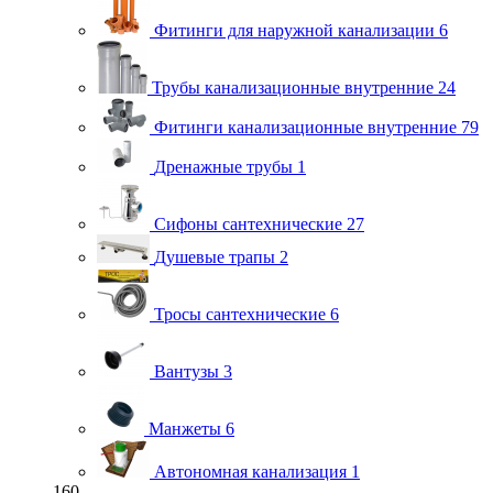
Фитинги для наружной канализации
6
Трубы канализационные внутренние
24
Фитинги канализационные внутренние
79
Дренажные трубы
1
Сифоны сантехнические
27
Душевые трапы
2
Тросы сантехнические
6
Вантузы
3
Манжеты
6
Автономная канализация
1
160