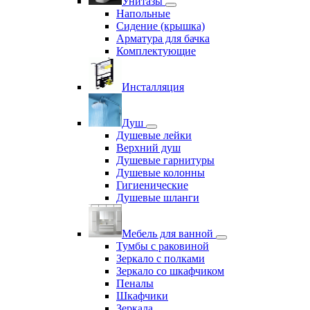
Унитазы
Напольные
Сидение (крышка)
Арматура для бачка
Комплектующие
Инсталляция
Душ
Душевые лейки
Верхний душ
Душевые гарнитуры
Душевые колонны
Гигиенические
Душевые шланги
Мебель для ванной
Тумбы с раковиной
Зеркало с полками
Зеркало со шкафчиком
Пеналы
Шкафчики
Зеркала