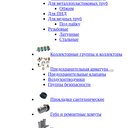
Для металлопластиковых труб
Обжим
Для ПНД
Для медных труб
Под пайку
Резьбовые
Латунные
Cтальные
Коллекторные группы и коллекторы
Предохранительная арматура
Предохранительные клапаны
Воздухоотводчики
Группы безопасности
Прокладки сантехнические
Гебо и ремонтные хомуты