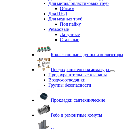
Для металлопластиковых труб
Обжим
Для ПНД
Для медных труб
Под пайку
Резьбовые
Латунные
Cтальные
Коллекторные группы и коллекторы
Предохранительная арматура
Предохранительные клапаны
Воздухоотводчики
Группы безопасности
Прокладки сантехнические
Гебо и ремонтные хомуты