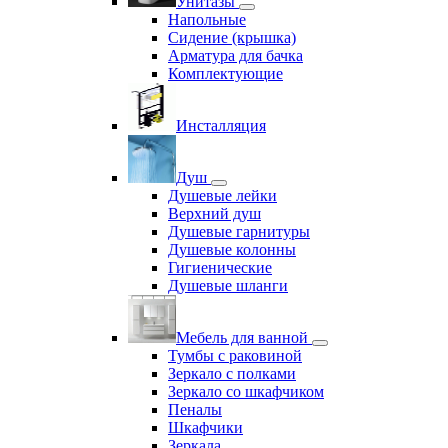
Унитазы
Напольные
Сидение (крышка)
Арматура для бачка
Комплектующие
Инсталляция
Душ
Душевые лейки
Верхний душ
Душевые гарнитуры
Душевые колонны
Гигиенические
Душевые шланги
Мебель для ванной
Тумбы с раковиной
Зеркало с полками
Зеркало со шкафчиком
Пеналы
Шкафчики
Зеркала