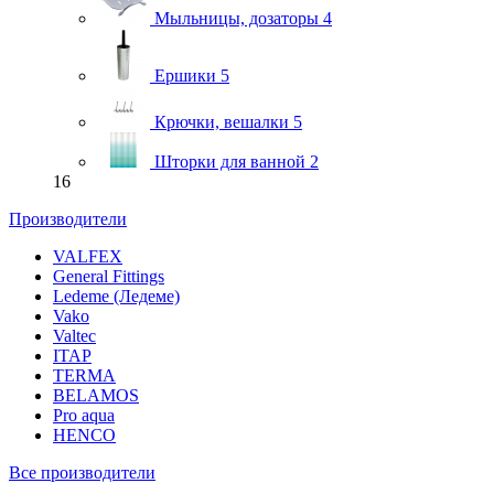
Мыльницы, дозаторы
4
Ершики
5
Крючки, вешалки
5
Шторки для ванной
2
16
Производители
VALFEX
General Fittings
Ledeme (Ледеме)
Vako
Valtec
ITAP
TERMA
BELAMOS
Pro aqua
HENCO
Все производители