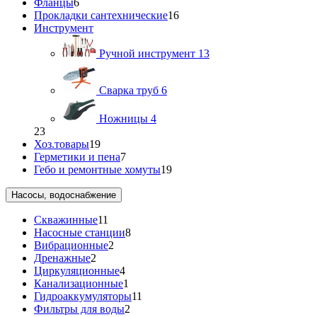
Фланцы
6
Прокладки сантехнические
16
Инструмент
Ручной инструмент
13
Сварка труб
6
Ножницы
4
23
Хоз.товары
19
Герметики и пена
7
Гебо и ремонтные хомуты
19
Насосы, водоснабжение
Скважинные
11
Насосные станции
8
Вибрационные
2
Дренажные
2
Циркуляционные
4
Канализационные
1
Гидроаккумуляторы
11
Фильтры для воды
2