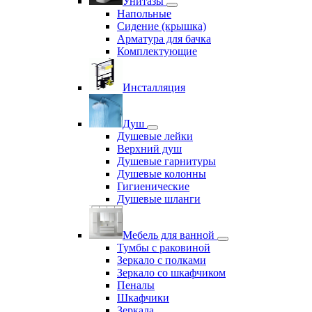
Унитазы
Напольные
Сидение (крышка)
Арматура для бачка
Комплектующие
Инсталляция
Душ
Душевые лейки
Верхний душ
Душевые гарнитуры
Душевые колонны
Гигиенические
Душевые шланги
Мебель для ванной
Тумбы с раковиной
Зеркало с полками
Зеркало со шкафчиком
Пеналы
Шкафчики
Зеркала