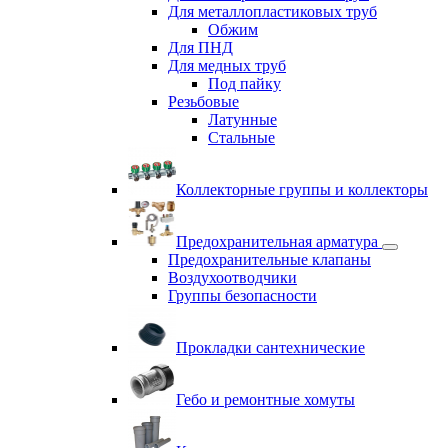
Для металлопластиковых труб
Обжим
Для ПНД
Для медных труб
Под пайку
Резьбовые
Латунные
Cтальные
Коллекторные группы и коллекторы
Предохранительная арматура
Предохранительные клапаны
Воздухоотводчики
Группы безопасности
Прокладки сантехнические
Гебо и ремонтные хомуты