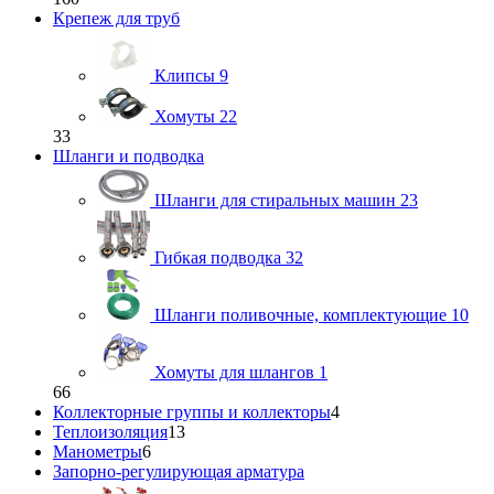
Крепеж для труб
Клипсы
9
Хомуты
22
33
Шланги и подводка
Шланги для стиральных машин
23
Гибкая подводка
32
Шланги поливочные, комплектующие
10
Хомуты для шлангов
1
66
Коллекторные группы и коллекторы
4
Теплоизоляция
13
Манометры
6
Запорно-регулирующая арматура