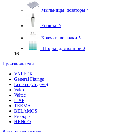
Мыльницы, дозаторы
4
Ершики
5
Крючки, вешалки
5
Шторки для ванной
2
16
Производители
VALFEX
General Fittings
Ledeme (Ледеме)
Vako
Valtec
ITAP
TERMA
BELAMOS
Pro aqua
HENCO
Все производители