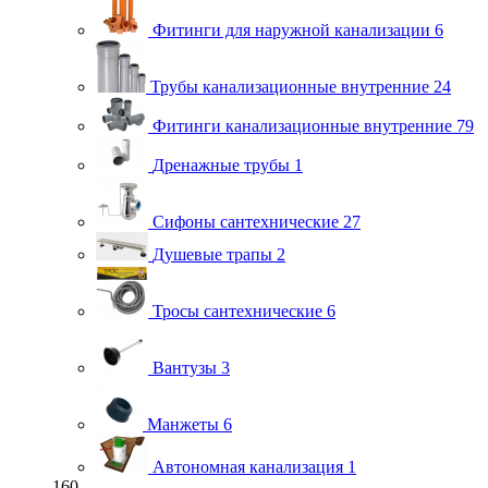
Фитинги для наружной канализации
6
Трубы канализационные внутренние
24
Фитинги канализационные внутренние
79
Дренажные трубы
1
Сифоны сантехнические
27
Душевые трапы
2
Тросы сантехнические
6
Вантузы
3
Манжеты
6
Автономная канализация
1
160