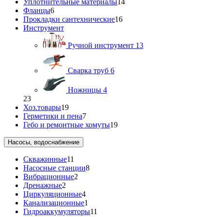
Уплотнительные материалы
14
Фланцы
6
Прокладки сантехнические
16
Инструмент
Ручной инструмент
13
Сварка труб
6
Ножницы
4
23
Хоз.товары
19
Герметики и пена
7
Гебо и ремонтные хомуты
19
Насосы, водоснабжение
Скважинные
11
Насосные станции
8
Вибрационные
2
Дренажные
2
Циркуляционные
4
Канализационные
1
Гидроаккумуляторы
11