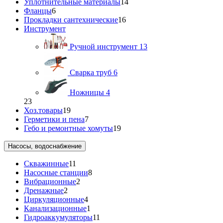
Уплотнительные материалы
14
Фланцы
6
Прокладки сантехнические
16
Инструмент
Ручной инструмент
13
Сварка труб
6
Ножницы
4
23
Хоз.товары
19
Герметики и пена
7
Гебо и ремонтные хомуты
19
Насосы, водоснабжение
Скважинные
11
Насосные станции
8
Вибрационные
2
Дренажные
2
Циркуляционные
4
Канализационные
1
Гидроаккумуляторы
11