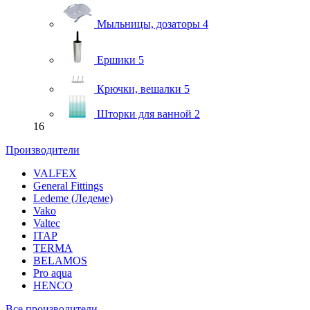
Мыльницы, дозаторы
4
Ершики
5
Крючки, вешалки
5
Шторки для ванной
2
16
Производители
VALFEX
General Fittings
Ledeme (Ледеме)
Vako
Valtec
ITAP
TERMA
BELAMOS
Pro aqua
HENCO
Все производители