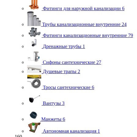
Фитинги для наружной канализации
6
Трубы канализационные внутренние
24
Фитинги канализационные внутренние
79
Дренажные трубы
1
Сифоны сантехнические
27
Душевые трапы
2
Тросы сантехнические
6
Вантузы
3
Манжеты
6
Автономная канализация
1
160