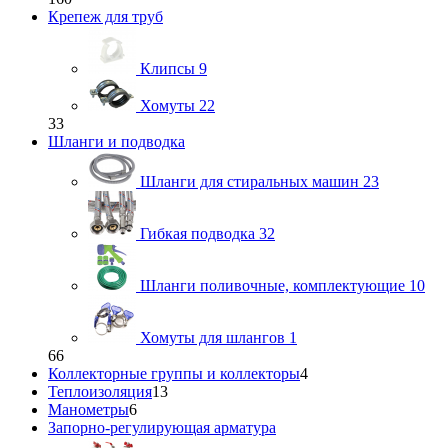
Крепеж для труб
Клипсы
9
Хомуты
22
33
Шланги и подводка
Шланги для стиральных машин
23
Гибкая подводка
32
Шланги поливочные, комплектующие
10
Хомуты для шлангов
1
66
Коллекторные группы и коллекторы
4
Теплоизоляция
13
Манометры
6
Запорно-регулирующая арматура