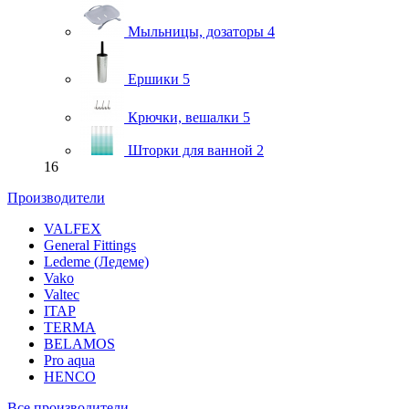
Мыльницы, дозаторы
4
Ершики
5
Крючки, вешалки
5
Шторки для ванной
2
16
Производители
VALFEX
General Fittings
Ledeme (Ледеме)
Vako
Valtec
ITAP
TERMA
BELAMOS
Pro aqua
HENCO
Все производители