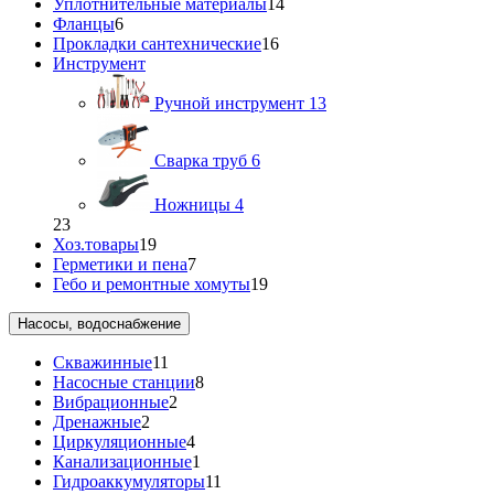
Уплотнительные материалы
14
Фланцы
6
Прокладки сантехнические
16
Инструмент
Ручной инструмент
13
Сварка труб
6
Ножницы
4
23
Хоз.товары
19
Герметики и пена
7
Гебо и ремонтные хомуты
19
Насосы, водоснабжение
Скважинные
11
Насосные станции
8
Вибрационные
2
Дренажные
2
Циркуляционные
4
Канализационные
1
Гидроаккумуляторы
11