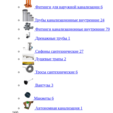
Фитинги для наружной канализации
6
Трубы канализационные внутренние
24
Фитинги канализационные внутренние
79
Дренажные трубы
1
Сифоны сантехнические
27
Душевые трапы
2
Тросы сантехнические
6
Вантузы
3
Манжеты
6
Автономная канализация
1
160