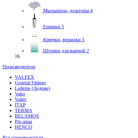
Мыльницы, дозаторы
4
Ершики
5
Крючки, вешалки
5
Шторки для ванной
2
16
Производители
VALFEX
General Fittings
Ledeme (Ледеме)
Vako
Valtec
ITAP
TERMA
BELAMOS
Pro aqua
HENCO
Все производители