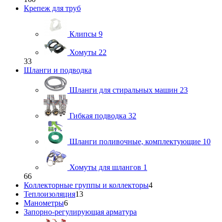
Крепеж для труб
Клипсы
9
Хомуты
22
33
Шланги и подводка
Шланги для стиральных машин
23
Гибкая подводка
32
Шланги поливочные, комплектующие
10
Хомуты для шлангов
1
66
Коллекторные группы и коллекторы
4
Теплоизоляция
13
Манометры
6
Запорно-регулирующая арматура