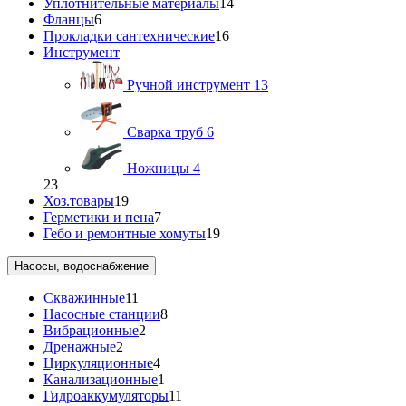
Уплотнительные материалы
14
Фланцы
6
Прокладки сантехнические
16
Инструмент
Ручной инструмент
13
Сварка труб
6
Ножницы
4
23
Хоз.товары
19
Герметики и пена
7
Гебо и ремонтные хомуты
19
Насосы, водоснабжение
Скважинные
11
Насосные станции
8
Вибрационные
2
Дренажные
2
Циркуляционные
4
Канализационные
1
Гидроаккумуляторы
11