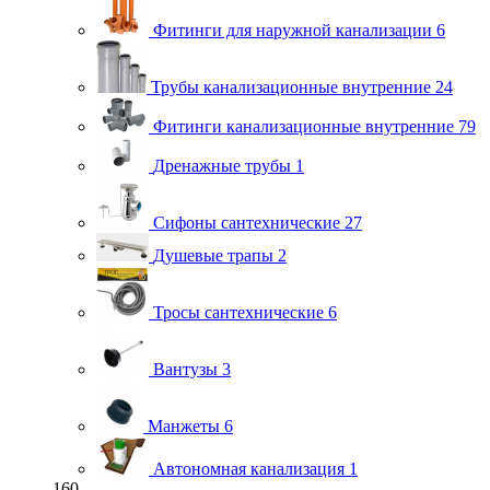
Фитинги для наружной канализации
6
Трубы канализационные внутренние
24
Фитинги канализационные внутренние
79
Дренажные трубы
1
Сифоны сантехнические
27
Душевые трапы
2
Тросы сантехнические
6
Вантузы
3
Манжеты
6
Автономная канализация
1
160