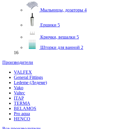
Мыльницы, дозаторы
4
Ершики
5
Крючки, вешалки
5
Шторки для ванной
2
16
Производители
VALFEX
General Fittings
Ledeme (Ледеме)
Vako
Valtec
ITAP
TERMA
BELAMOS
Pro aqua
HENCO
Все производители