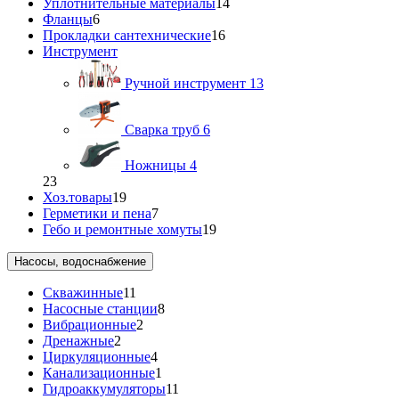
Уплотнительные материалы
14
Фланцы
6
Прокладки сантехнические
16
Инструмент
Ручной инструмент
13
Сварка труб
6
Ножницы
4
23
Хоз.товары
19
Герметики и пена
7
Гебо и ремонтные хомуты
19
Насосы, водоснабжение
Скважинные
11
Насосные станции
8
Вибрационные
2
Дренажные
2
Циркуляционные
4
Канализационные
1
Гидроаккумуляторы
11