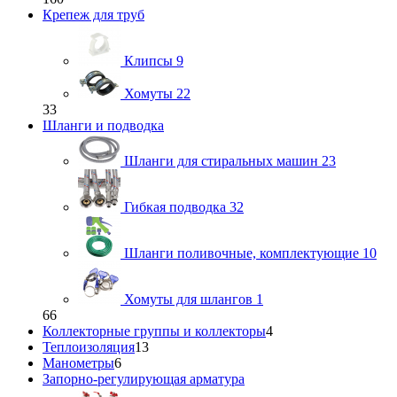
Крепеж для труб
Клипсы
9
Хомуты
22
33
Шланги и подводка
Шланги для стиральных машин
23
Гибкая подводка
32
Шланги поливочные, комплектующие
10
Хомуты для шлангов
1
66
Коллекторные группы и коллекторы
4
Теплоизоляция
13
Манометры
6
Запорно-регулирующая арматура