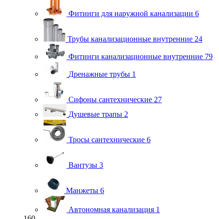
Фитинги для наружной канализации
6
Трубы канализационные внутренние
24
Фитинги канализационные внутренние
79
Дренажные трубы
1
Сифоны сантехнические
27
Душевые трапы
2
Тросы сантехнические
6
Вантузы
3
Манжеты
6
Автономная канализация
1
160