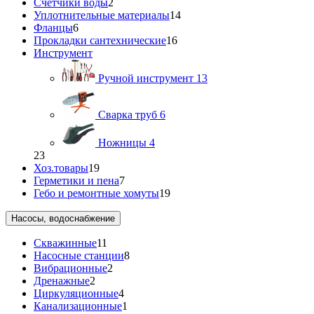
Счетчики воды
2
Уплотнительные материалы
14
Фланцы
6
Прокладки сантехнические
16
Инструмент
Ручной инструмент
13
Сварка труб
6
Ножницы
4
23
Хоз.товары
19
Герметики и пена
7
Гебо и ремонтные хомуты
19
Насосы, водоснабжение
Скважинные
11
Насосные станции
8
Вибрационные
2
Дренажные
2
Циркуляционные
4
Канализационные
1