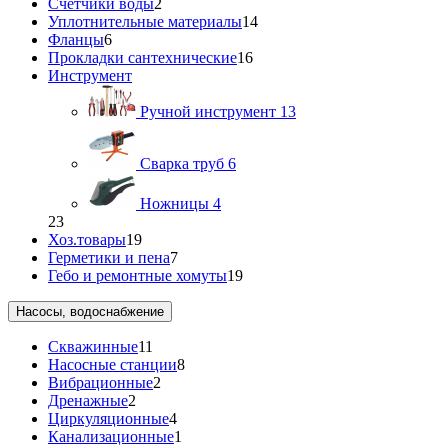
Счетчики воды
2
Уплотнительные материалы
14
Фланцы
6
Прокладки сантехнические
16
Инструмент
Ручной инструмент
13
Сварка труб
6
Ножницы
4
23
Хоз.товары
19
Герметики и пена
7
Гебо и ремонтные хомуты
19
Насосы, водоснабжение
Скважинные
11
Насосные станции
8
Вибрационные
2
Дренажные
2
Циркуляционные
4
Канализационные
1