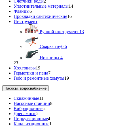
Счетчики воды
2
Уплотнительные материалы
14
Фланцы
6
Прокладки сантехнические
16
Инструмент
Ручной инструмент
13
Сварка труб
6
Ножницы
4
23
Хоз.товары
19
Герметики и пена
7
Гебо и ремонтные хомуты
19
Насосы, водоснабжение
Скважинные
11
Насосные станции
8
Вибрационные
2
Дренажные
2
Циркуляционные
4
Канализационные
1