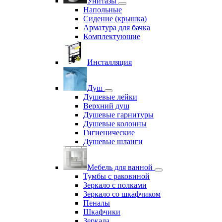
Унитазы
Напольные
Сидение (крышка)
Арматура для бачка
Комплектующие
Инсталляция
Душ
Душевые лейки
Верхний душ
Душевые гарнитуры
Душевые колонны
Гигиенические
Душевые шланги
Мебель для ванной
Тумбы с раковиной
Зеркало с полками
Зеркало со шкафчиком
Пеналы
Шкафчики
Зеркала