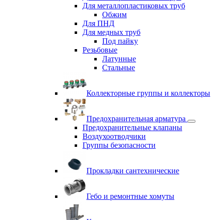
Для металлопластиковых труб
Обжим
Для ПНД
Для медных труб
Под пайку
Резьбовые
Латунные
Cтальные
Коллекторные группы и коллекторы
Предохранительная арматура
Предохранительные клапаны
Воздухоотводчики
Группы безопасности
Прокладки сантехнические
Гебо и ремонтные хомуты