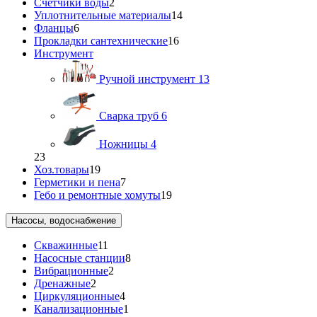
Счетчики воды
2
Уплотнительные материалы
14
Фланцы
6
Прокладки сантехнические
16
Инструмент
Ручной инструмент
13
Сварка труб
6
Ножницы
4
23
Хоз.товары
19
Герметики и пена
7
Гебо и ремонтные хомуты
19
Насосы, водоснабжение
Скважинные
11
Насосные станции
8
Вибрационные
2
Дренажные
2
Циркуляционные
4
Канализационные
1