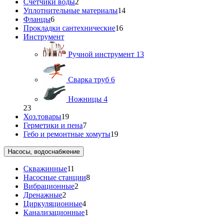
Счетчики воды
2
Уплотнительные материалы
14
Фланцы
6
Прокладки сантехнические
16
Инструмент
Ручной инструмент
13
Сварка труб
6
Ножницы
4
23
Хоз.товары
19
Герметики и пена
7
Гебо и ремонтные хомуты
19
Насосы, водоснабжение
Скважинные
11
Насосные станции
8
Вибрационные
2
Дренажные
2
Циркуляционные
4
Канализационные
1