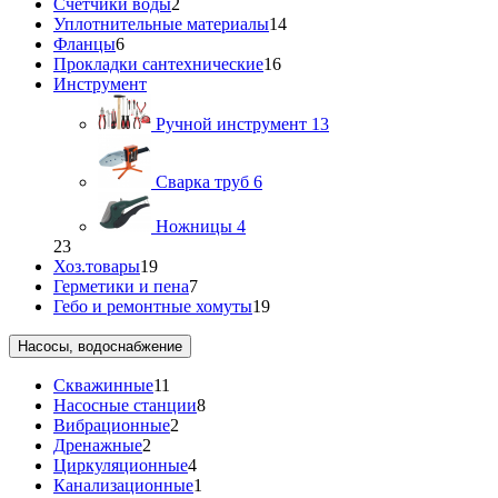
Счетчики воды
2
Уплотнительные материалы
14
Фланцы
6
Прокладки сантехнические
16
Инструмент
Ручной инструмент
13
Сварка труб
6
Ножницы
4
23
Хоз.товары
19
Герметики и пена
7
Гебо и ремонтные хомуты
19
Насосы, водоснабжение
Скважинные
11
Насосные станции
8
Вибрационные
2
Дренажные
2
Циркуляционные
4
Канализационные
1