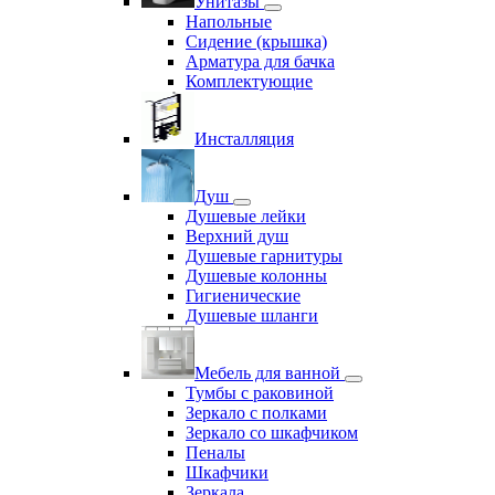
Унитазы
Напольные
Сидение (крышка)
Арматура для бачка
Комплектующие
Инсталляция
Душ
Душевые лейки
Верхний душ
Душевые гарнитуры
Душевые колонны
Гигиенические
Душевые шланги
Мебель для ванной
Тумбы с раковиной
Зеркало с полками
Зеркало со шкафчиком
Пеналы
Шкафчики
Зеркала