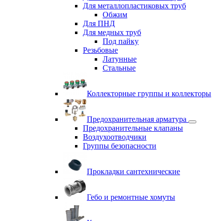
Для металлопластиковых труб
Обжим
Для ПНД
Для медных труб
Под пайку
Резьбовые
Латунные
Cтальные
Коллекторные группы и коллекторы
Предохранительная арматура
Предохранительные клапаны
Воздухоотводчики
Группы безопасности
Прокладки сантехнические
Гебо и ремонтные хомуты