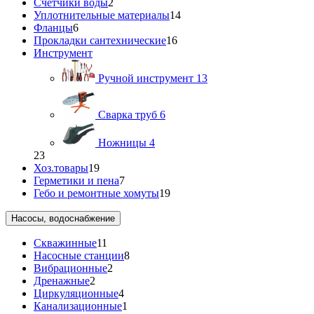
Счетчики воды
2
Уплотнительные материалы
14
Фланцы
6
Прокладки сантехнические
16
Инструмент
Ручной инструмент
13
Сварка труб
6
Ножницы
4
23
Хоз.товары
19
Герметики и пена
7
Гебо и ремонтные хомуты
19
Насосы, водоснабжение
Скважинные
11
Насосные станции
8
Вибрационные
2
Дренажные
2
Циркуляционные
4
Канализационные
1