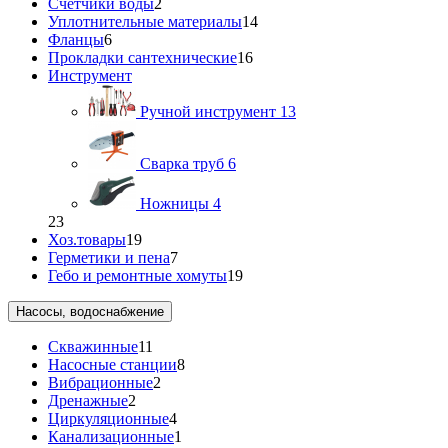
Счетчики воды
2
Уплотнительные материалы
14
Фланцы
6
Прокладки сантехнические
16
Инструмент
Ручной инструмент
13
Сварка труб
6
Ножницы
4
23
Хоз.товары
19
Герметики и пена
7
Гебо и ремонтные хомуты
19
Насосы, водоснабжение
Скважинные
11
Насосные станции
8
Вибрационные
2
Дренажные
2
Циркуляционные
4
Канализационные
1