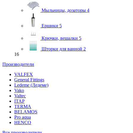
Мыльницы, дозаторы
4
Ершики
5
Крючки, вешалки
5
Шторки для ванной
2
16
Производители
VALFEX
General Fittings
Ledeme (Ледеме)
Vako
Valtec
ITAP
TERMA
BELAMOS
Pro aqua
HENCO
Все производители