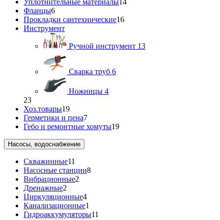
Уплотнительные материалы
14
Фланцы
6
Прокладки сантехнические
16
Инструмент
Ручной инструмент
13
Сварка труб
6
Ножницы
4
23
Хоз.товары
19
Герметики и пена
7
Гебо и ремонтные хомуты
19
Насосы, водоснабжение
Скважинные
11
Насосные станции
8
Вибрационные
2
Дренажные
2
Циркуляционные
4
Канализационные
1
Гидроаккумуляторы
11