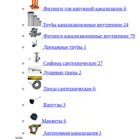
Фитинги для наружной канализации
6
Трубы канализационные внутренние
24
Фитинги канализационные внутренние
79
Дренажные трубы
1
Сифоны сантехнические
27
Душевые трапы
2
Тросы сантехнические
6
Вантузы
3
Манжеты
6
Автономная канализация
1
160