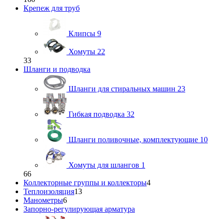
Крепеж для труб
Клипсы
9
Хомуты
22
33
Шланги и подводка
Шланги для стиральных машин
23
Гибкая подводка
32
Шланги поливочные, комплектующие
10
Хомуты для шлангов
1
66
Коллекторные группы и коллекторы
4
Теплоизоляция
13
Манометры
6
Запорно-регулирующая арматура